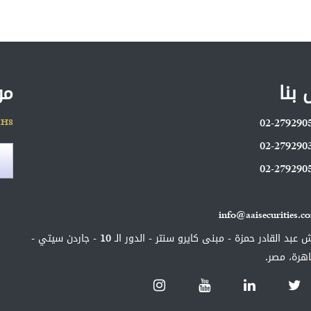
 بنا
مو
02-279290
1H8
02-279290
02-279290
info@aaisecurities.c
2 ش عبد القادر حمزة - مبنى كايرو سنتر - الدور الـ 10 - جاردن سيتي -
اهرة، مصر.