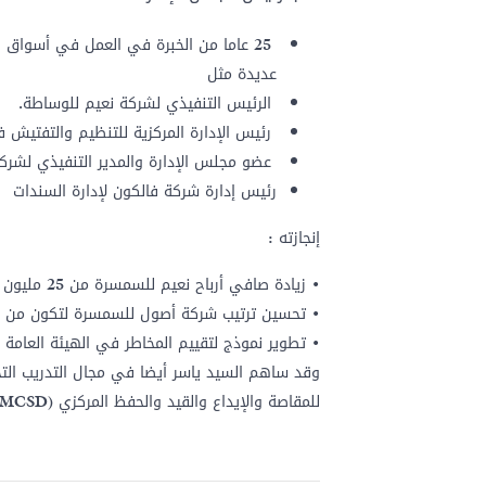
25
عاما من الخبرة في العمل في أسواق رأ
عديدة مثل
الرئيس التنفيذي لشركة نعيم للوساطة
.
رئيس الإدارة المركزية للتنظيم والتفتيش في
عضو مجلس الإدارة والمدير التنفيذي لشر
رئيس إدارة شركة فالكون لإدارة السندات
إنجازته :
•
زيادة صافي أرباح نعيم للسمسرة من 25 مليون جنيه إلى 60 مليون جنيه في عام واحد
•
تحسين ترتيب شركة أصول للسمسرة لتكون من 
•
تطوير نموذج لتقييم المخاطر في الهيئة العامة لل
وقد ساهم السيد ياسر أيضا في مجال التدريب التح
للمقاصة والإيداع والقيد والحفظ المركزي
(MCSD)