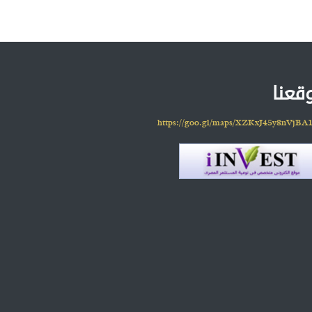
قعنا
https://goo.gl/maps/XZKxJ45y8nVjBA